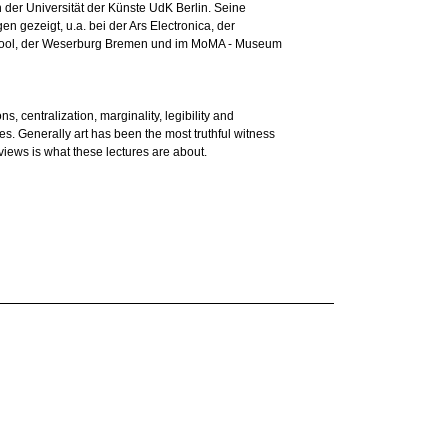
an der Universität der Künste UdK Berlin. Seine
n gezeigt, u.a. bei der Ars Electronica, der
rpool, der Weserburg Bremen und im MoMA - Museum
s, centralization, marginality, legibility and
aces. Generally art has been the most truthful witness
 views is what these lectures are about.