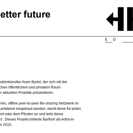
Searc
E
D
edienkünstler Aram Bartol, der sich mit der
schen öffentlichem und privatem Raum
 aktuellen Projekte präsentieren.
mes, offline peer-to-peer file-sharing Netzwerk im
ntsteine eingebaut werden, damit diese für jeden
nd oder dem Pfosten an und teile deine
Dieses Projekt initiierte Bartholl als Artist-in-
er 2010.