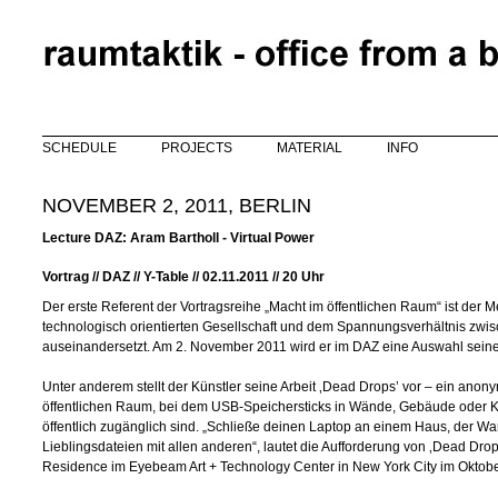
Skip to main content
SCHEDULE
PROJECTS
MATERIAL
INFO
NOVEMBER 2, 2011, BERLIN
Lecture DAZ: Aram Bartholl - Virtual Power
Vortrag // DAZ // Y-Table // 02.11.2011 // 20 Uhr
Der erste Referent der Vortragsreihe „Macht im öffentlichen Raum“ ist der M
technologisch orientierten Gesellschaft und dem Spannungsverhältnis zwi
auseinandersetzt. Am 2. November 2011 wird er im DAZ eine Auswahl seiner
Unter anderem stellt der Künstler seine Arbeit ‚Dead Drops’ vor – ein anony
öffentlichen Raum, bei dem USB-Speichersticks in Wände, Gebäude oder Ka
öffentlich zugänglich sind. „Schließe deinen Laptop an einem Haus, der Wa
Lieblingsdateien mit allen anderen“, lautet die Aufforderung von ‚Dead Drops‘. 
Residence im Eyebeam Art + Technology Center in New York City im Oktob