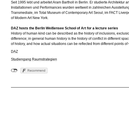
Seit 1995 lebt und arbeitet Aram Bartholl in Berlin. Er studierte Architektur 
Installationen und Performances wurden weltweit in zahlreichen Ausstellunge
Transmediale, im Total Museum of Contemporary Art Seoul, im FACT Live
of Modern Art New York.
DAZ hosts the Berlin Weißensee School of Art for a lecture series
History of human kind can be described as the history of inclusions, exclusion
difference; in general human history is the history of conflict in different sp
of history, and how actual situations can be reflected from different points of
DAZ
Studiengang Raumstrategien