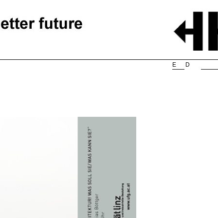
Searc
E
D