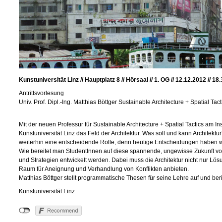
Kunstuniversität Linz // Hauptplatz 8 // Hörsaal // 1. OG //
12.12.2012 // 18
Antrittsvorlesung
Univ. Prof. Dipl.-Ing. Matthias Böttger Sustainable Architecture + Spatial Tact
Mit der neuen Professur für Sustainable Architecture + Spatial Tactics am In
Kunstuniversität Linz das Feld der Architektur. Was soll und kann Architek
weiterhin eine entscheidende Rolle, denn heutige Entscheidungen haben w
Wie bereitet man StudentInnen auf diese spannende, ungewisse Zukunft v
und Strategien entwickelt werden. Dabei muss die Architektur nicht nur Lö
Raum für Aneignung und Verhandlung von Konflikten anbieten.
Matthias Böttger stellt programmatische Thesen für seine Lehre auf und beri
Kunstuniversität Linz