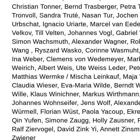
Christian Tonner, Bernd Trasberger, Petra 
Tronvoll, Sandra Truté, Nasan Tur, Jochen
Urbschat, Ignacio Uriarte, Marcel van Eed
Velkov, Till Velten, Johannes Vogl, Gabrie
Simon Wachsmuth, Alexander Wagner, Rolf
Wang , Ryszard Wasko, Corinne Wasmuht,
Ina Weber, Clemens von Wedemeyer, Ma
Weirich, Albert Weis, Ute Weiss Leder, Pe
Matthias Wermke / Mischa Leinkauf, Maj
Claudia Wieser, Eva-Maria Wilde, Berndt W
Wille, Klaus Winichner, Markus Wirthmann,
Johannes Wohnseifer, Jens Wolf, Alexande
Würmell, Florian Wüst, Paola Yacoup, Ekr
Qin Yufen, Simone Zaugg, Holly Zausner, 
Ralf Ziervogel, David Zink Yi, Annett Zinsme
Zwiener