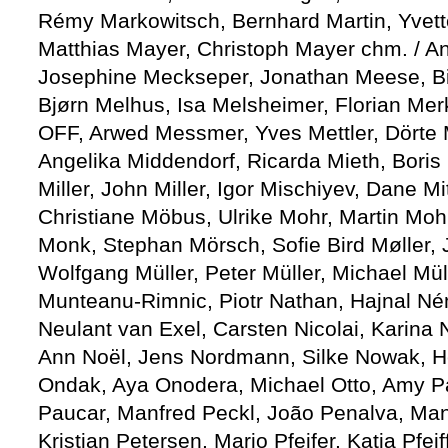
Rémy Markowitsch, Bernhard Martin, Yvett
Matthias Mayer, Christoph Mayer chm. / A
Josephine Meckseper, Jonathan Meese, Bir
Bjørn Melhus, Isa Melsheimer, Florian Me
OFF, Arwed Messmer, Yves Mettler, Dörte
Angelika Middendorf, Ricarda Mieth, Boris 
Miller, John Miller, Igor Mischiyev, Dane Mi
Christiane Möbus, Ulrike Mohr, Martin Moh
Monk, Stephan Mörsch, Sofie Bird Møller, 
Wolfgang Müller, Peter Müller, Michael Mül
Munteanu-Rimnic, Piotr Nathan, Hajnal N
Neulant van Exel, Carsten Nicolai, Karina N
Ann Noël, Jens Nordmann, Silke Nowak, 
Ondak, Aya Onodera, Michael Otto, Amy P
Paucar, Manfred Peckl, João Penalva, Man
Kristian Petersen, Mario Pfeifer, Katja Pfei