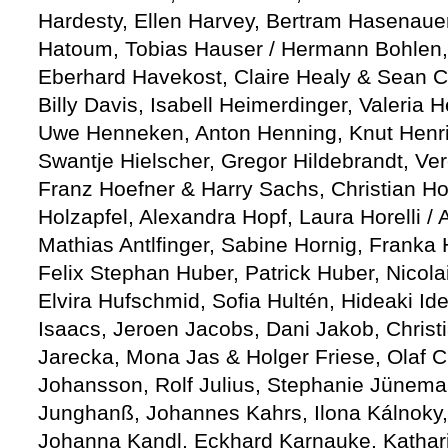
Hardesty, Ellen Harvey, Bertram Hasenaue
Hatoum, Tobias Hauser / Hermann Bohlen,
Eberhard Havekost, Claire Healy & Sean C
Billy Davis, Isabell Heimerdinger, Valeri
Uwe Henneken, Anton Henning, Knut Henrik
Swantje Hielscher, Gregor Hildebrandt, Ver
Franz Hoefner & Harry Sachs, Christian Ho
Holzapfel, Alexandra Hopf, Laura Horelli 
Mathias Antlfinger, Sabine Hornig, Franka
Felix Stephan Huber, Patrick Huber, Nicol
Elvira Hufschmid, Sofia Hultén, Hideaki Id
Isaacs, Jeroen Jacobs, Dani Jakob, Chris
Jarecka, Mona Jas & Holger Friese, Olaf 
Johansson, Rolf Julius, Stephanie Jünema
Junghanß, Johannes Kahrs, Ilona Kálnoky,
Johanna Kandl, Eckhard Karnauke, Kathari