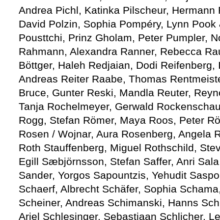
Andrea Pichl, Katinka Pilscheur, Hermann P
David Polzin, Sophia Pompéry, Lynn Pook &
Pousttchi, Prinz Gholam, Peter Pumpler, N
Rahmann, Alexandra Ranner, Rebecca Raue,
Böttger, Haleh Redjaian, Dodi Reifenberg, 
Andreas Reiter Raabe, Thomas Rentmeister
Bruce, Gunter Reski, Mandla Reuter, Reyn
Tanja Rochelmeyer, Gerwald Rockenschaub,
Rogg, Stefan Römer, Maya Roos, Peter R
Rosen / Wojnar, Aura Rosenberg, Angela 
Roth Stauffenberg, Miguel Rothschild, Ste
Egill Sæbjörnsson, Stefan Saffer, Anri S
Sander, Yorgos Sapountzis, Yehudit Saspo
Schaerf, Albrecht Schäfer, Sophia Schama
Scheiner, Andreas Schimanski, Hanns Sch
Ariel Schlesinger, Sebastiaan Schlicher, L