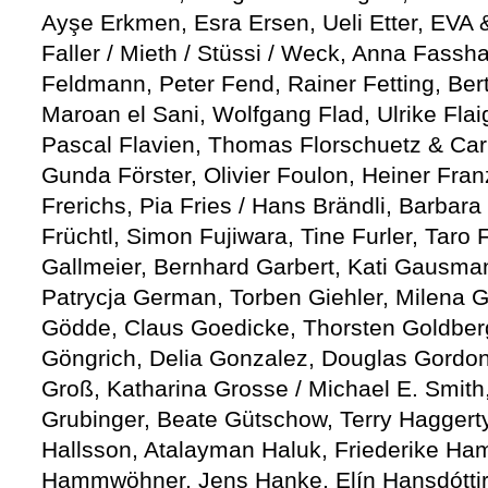
Ayşe Erkmen, Esra Ersen, Ueli Etter, EVA 
Faller / Mieth / Stüssi / Weck, Anna Fassha
Feldmann, Peter Fend, Rainer Fetting, Bert
Maroan el Sani, Wolfgang Flad, Ulrike Flai
Pascal Flavien, Thomas Florschuetz & Carl
Gunda Förster, Olivier Foulon, Heiner Fra
Frerichs, Pia Fries / Hans Brändli, Barbara
Früchtl, Simon Fujiwara, Tine Furler, Taro 
Gallmeier, Bernhard Garbert, Kati Gausman
Patrycja German, Torben Giehler, Milena G
Gödde, Claus Goedicke, Thorsten Goldberg
Göngrich, Delia Gonzalez, Douglas Gordon,
Groß, Katharina Grosse / Michael E. Smith, 
Grubinger, Beate Gütschow, Terry Haggert
Hallsson, Atalayman Haluk, Friederike Ha
Hammwöhner, Jens Hanke, Elín Hansdóttir, 