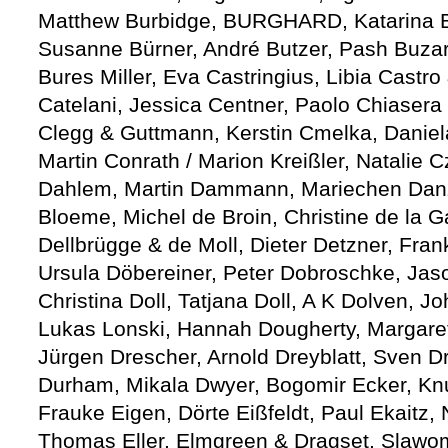
Matthew Burbidge, BURGHARD, Katarina Bu
Susanne Bürner, André Butzer, Pash Buzari
Bures Miller, Eva Castringius, Libia Castro
Catelani, Jessica Centner, Paolo Chiasera 
Clegg & Guttmann, Kerstin Cmelka, Daniel
Martin Conrath / Marion Kreißler, Natalie C
Dahlem, Martin Dammann, Mariechen Danz
Bloeme, Michel de Broin, Christine de la 
Dellbrügge & de Moll, Dieter Detzner, Frank
Ursula Döbereiner, Peter Dobroschke, Jas
Christina Doll, Tatjana Doll, A K Dolven, 
Lukas Lonski, Hannah Dougherty, Margaret
Jürgen Drescher, Arnold Dreyblatt, Sven D
Durham, Mikala Dwyer, Bogomir Ecker, Knu
Frauke Eigen, Dörte Eißfeldt, Paul Ekaitz, 
Thomas Eller, Elmgreen & Dragset, Slawomi